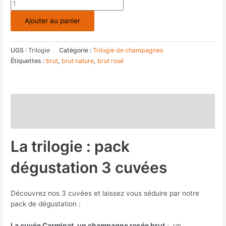
quantité
de
Ajouter au panier
Pack
dégustation
3
UGS :
Trilogie
Catégorie :
Trilogie de champagnes
cuvées
Étiquettes :
brut
,
brut nature
,
brut rosé
avec
pochette
transparente
Description
Avis (0)
La trilogie : pack
dégustation 3 cuvées
Découvrez nos 3 cuvées et laissez vous séduire par notre
pack de dégustation :
La cuvée Carminat, un champagne rosée brut
: un