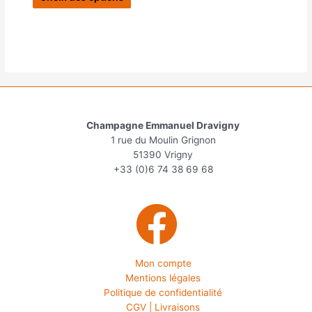
produit
18,00 €
à
a
108,00 €
plusieurs
variations.
Les
options
peuvent
être
choisies
Champagne Emmanuel Dravigny
sur
1 rue du Moulin Grignon
la
51390 Vrigny
page
+33 (0)6 74 38 69 68
du
produit
Mon compte
Mentions légales
Politique de confidentialité
CGV | Livraisons