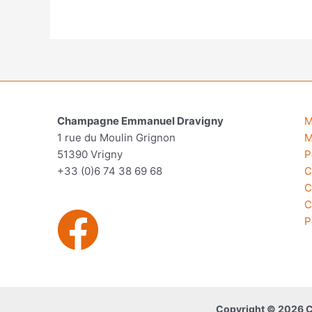
Champagne Emmanuel Dravigny
M
1 rue du Moulin Grignon
M
51390 Vrigny
P
+33 (0)6 74 38 69 68
C
C
C
P
Copyright © 2026 