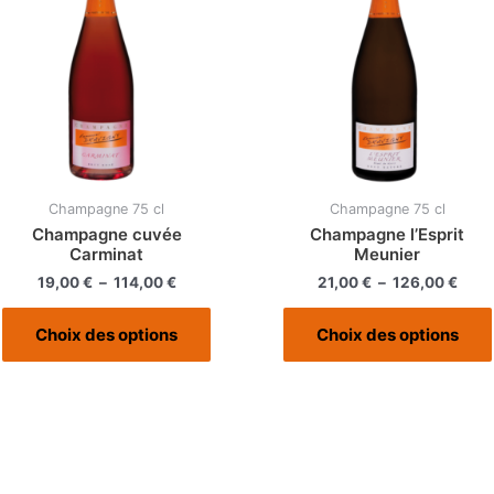
Champagne 75 cl
Champagne 75 cl
Champagne cuvée
Champagne l’Esprit
Carminat
Meunier
Plage
Plag
19,00
€
–
114,00
€
21,00
€
–
126,00
€
de
de
Ce
prix :
prix :
Choix des options
Choix des options
produit
19,00 €
21,0
à
à
a
114,00 €
126,
plusieurs
variations.
Les
options