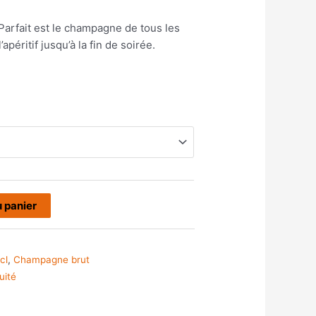
18,00 €
à
Parfait est le champagne de tous les
108,00 €
péritif jusqu’à la fin de soirée.
u panier
cl
,
Champagne brut
ruité