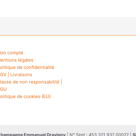
peuvent
être
choisies
sur
la
page
du
produit
on compte
entions légales
olitique de confidentialité
GV | Livraisons
lause de non responsabilité |
GU
olitique de cookies (EU)
Champagne Emmanuel Dravigny
| N° Siret : 453 321 937 00022 |
S