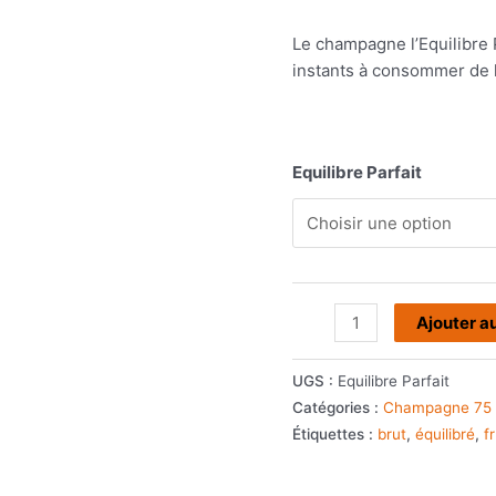
Le champagne l’Equilibre 
instants à consommer de l’a
Equilibre Parfait
quantité
Ajouter a
de
Champagne
UGS :
Equilibre Parfait
l'Equilibre
Catégories :
Champagne 75 
Parfait
Étiquettes :
brut
,
équilibré
,
f