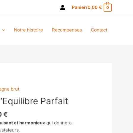
Panier/
0,00
€
0
Notre histoire
Recompenses
Contact
gne brut
Equilibre Parfait
Plage
0
€
de
uisant et harmonieux
qui donnera
prix :
stateurs.